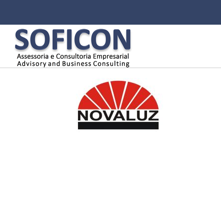
Pu
pa
co
Menu principal
pri