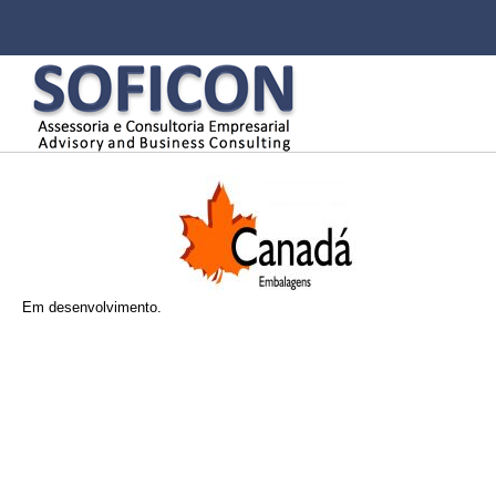
Pu
pa
co
Menu principal
pri
Em desenvolvimento.