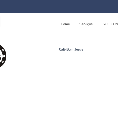
Pular
para o
conteúdo
Menu principal
principal
Home
Serviços
SOFICON
Café Bom Jesus